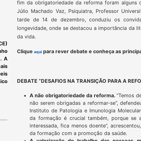
fim da obrigatoriedade da reforma foram alguns 
Júlio Machado Vaz, Psiquiatra, Professor Univer
tarde de 14 de dezembro, conduziu os convid
longevidade, onde se destacou a importância da li
da vida.
CE)
nho
Clique
para rever debate e conheça as princip
aqui
. A
ais
eis
DEBATE “DESAFIOS NA TRANSIÇÃO PARA A REF
ico
A não obrigatoriedade da reforma.
“Temos de
não serem obrigadas a reformar-se”, defende
Instituto de Patologia e Imunologia Molecul
da formação é crucial também, porque se a
interessada, fica menos doente”, acrescentou
da formação com a promoção da saúde.
A valorização do trabalho das pessoas m