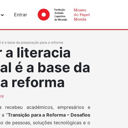
Entrar
al é a base da preparação para a reforma
a literacia
tal é a base da
 a reforma
MR
a recebeu académicos, empresários e
 a “
Transição para a Reforma – Desafios
tão de pessoas, soluções tecnológicas e o