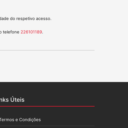
dade do respetivo acesso.
do telefone
226101189
.
inks Úteis
Termos e Condições