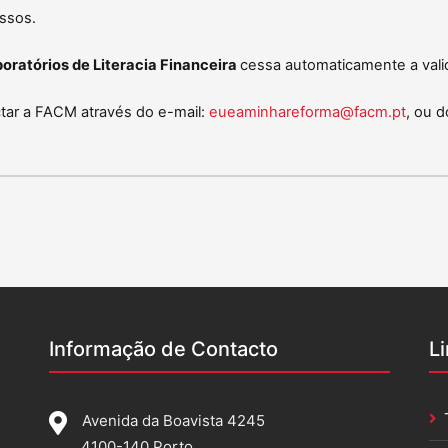
ssos.
oratórios de Literacia Financeira
cessa automaticamente a vali
ctar a FACM através do e-mail:
eueaminhareforma@facm.pt
, ou 
Informação de Contacto
L
Avenida da Boavista 4245
4100-140 Porto