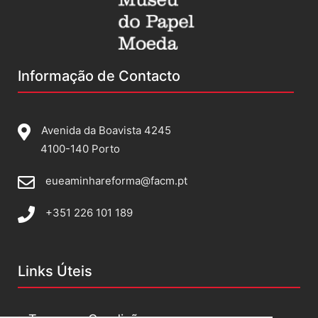
Informação de Contacto
Avenida da Boavista 4245
4100-140 Porto
eueaminhareforma@facm.pt
+351 226 101 189
Links Úteis