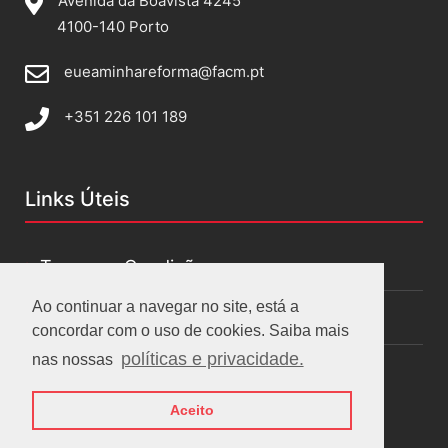
Avenida da Boavista 4245
4100-140 Porto
eueaminhareforma@facm.pt
+351 226 101 189
Links Úteis
Termos e Condições
Ao continuar a navegar no site, está a
Políticas de privacidade
concordar com o uso de cookies. Saiba mais
políticas e privacidade.
nas nossas
Aceito