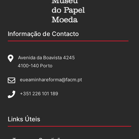
Informação de Contacto
Avenida da Boavista 4245
4100-140 Porto
eueaminhareforma@facm.pt
+351 226 101 189
Links Úteis