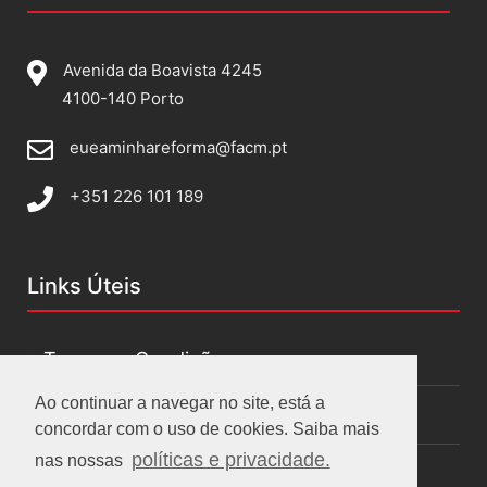
Avenida da Boavista 4245
4100-140 Porto
eueaminhareforma@facm.pt
+351 226 101 189
Links Úteis
Termos e Condições
Ao continuar a navegar no site, está a
Políticas de privacidade
concordar com o uso de cookies. Saiba mais
políticas e privacidade.
nas nossas