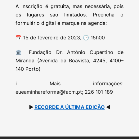
A inscrição é gratuita, mas necessária, pois
os lugares são limitados. Preencha o
formulário digital e marque na agenda:
📅 15 de fevereiro de 2023,
🕒
15h00
🏛
Fundação Dr. António Cupertino de
Miranda
(Avenida da Boavista,
4245, 4100–
140 Porto)
ℹ️ Mais informações:
eueaminhareforma@facm.pt
; 226 101 189
▶️
RECORDE A ÚLTIMA EDIÇÃO
◀️