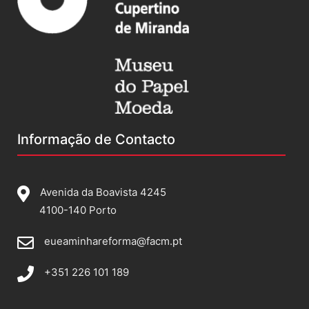
Informação de Contacto
Avenida da Boavista 4245
4100-140 Porto
eueaminhareforma@facm.pt
+351 226 101 189