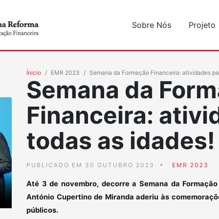
Sobre Nós
Projeto
Ínicio
EMR 2023
Semana da Formação Financeira: atividades par
Semana da Form
Financeira: ativ
todas as idades!
PUBLICADO EM 30 OUTUBRO 2023
EMR 2023
Até 3 de novembro, decorre a Semana da Formação 
António Cupertino de Miranda aderiu às comemoraçõe
públicos.