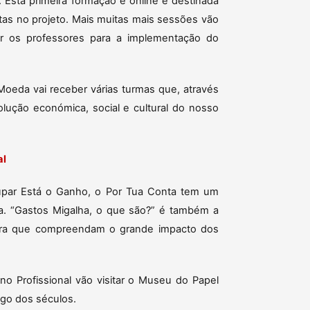
 Esta primeira formação é online e destinada
tas no projeto. Mais muitas mais sessões vão
rar os professores para a implementação do
eda vai receber várias turmas que, através
ução económica, social e cultural do nosso
al
par Está o Ganho, o Por Tua Conta tem um
a. “Gastos Migalha, o que são?” é também a
para que compreendam o grande impacto dos
 Profissional vão visitar o Museu do Papel
ngo dos séculos.