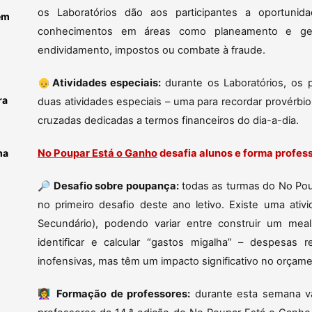
os Laboratórios dão aos participantes a oportuni
em
conhecimentos em áreas como planeamento e ges
endividamento, impostos ou combate à fraude.
👴
Atividades especiais:
durante os Laboratórios, os 
ra
duas atividades especiais – uma para recordar provérb
cruzadas dedicadas a termos financeiros do dia-a-dia.
ma
No Poupar Está o Ganho
desafia alunos e forma profes
🔎
Desafio sobre poupança:
todas as turmas do No Poup
no primeiro desafio deste ano letivo. Existe uma ativ
Secundário), podendo variar entre construir um meal
identificar e calcular “gastos migalha” – despesas 
inofensivas, mas têm um impacto significativo no orçamen
👩‍🏫
Formação de professores:
durante esta semana va