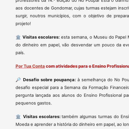
professores da 14.ª edição do No Poupar Está o Ganho.
aos docentes de Gondomar, cujas turmas estejam inscri
surgir, noutros municípios, com o objetivo de prepa
projeto!
🏛️
Visitas escolares:
esta semana, o Museu do Papel Mo
do dinheiro em papel, vão desvendar um pouco da evol
país.
Por Tua Conta
com atividades para o Ensino Profission
🔎
Desafio sobre poupança:
à semelhança do No Pou
desafio especial para a Semana da Formação Financeir
pergunta lançada aos alunos do Ensino Profissional 
pequenos gastos.
🏛️
Visitas escolares:
também algumas turmas do Ensino
Moeda e aprender a história do dinheiro em papel, ao lo