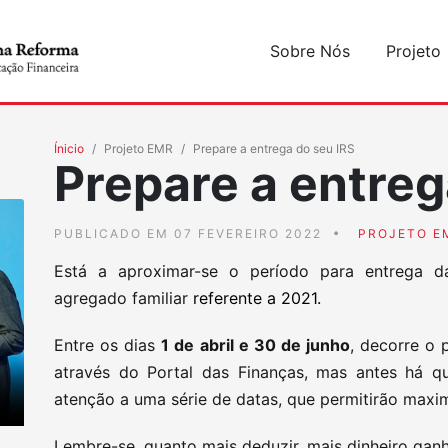
Sobre Nós
Projeto
Ínicio
Projeto EMR
Prepare a entrega do seu IRS
Prepare a entreg
PUBLICADO EM 07 FEVEREIRO 2022
PROJETO E
Está a aproximar-se o período para entrega 
agregado familiar
referente a 2021.
Entre os dias
1 de abril e 30 de junho
, decorre o 
através do Portal das Finanças, mas antes há q
atenção a uma série de datas, que permitirão maxi
Lembre-se, quanto mais deduzir, mais dinheiro gan