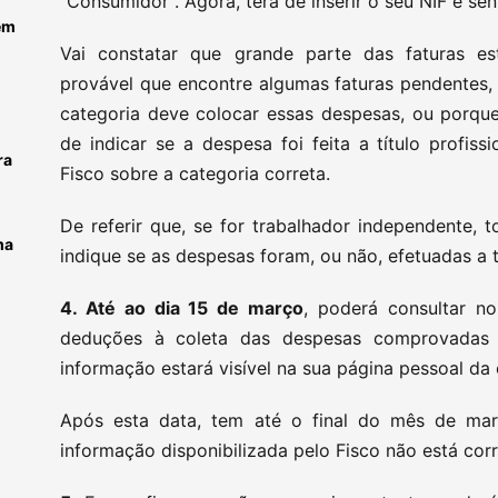
"Consumidor". Agora, terá de inserir o seu NIF e se
em
Vai constatar que grande parte das faturas e
provável que encontre algumas faturas pendentes
categoria deve colocar essas despesas, ou porque
de indicar se a despesa foi feita a título profiss
ra
Fisco sobre a categoria correta.
De referir que, se for trabalhador independente, 
ma
indique se as despesas foram, ou não, efetuadas a tí
4. Até ao dia 15 de março
, poderá consultar n
deduções à coleta das despesas comprovadas 
informação estará visível na sua página pessoal da 
Após esta data, tem até o final do mês de març
informação disponibilizada pelo Fisco não está corr