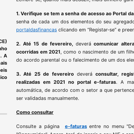
1. Verifique se tem a senha de acesso ao Portal d
senha de cada um dos elementos do seu agregado f
portaldasfinancas
clicando em “Registar-se” e pree
CE)
2. Até 15 de fevereiro,
deverá
comunicar altera
nho
ocorridas em 2021
, como o nascimento de um filh
. A
do acordo parental ou o falecimento de um dos ele
ais
eis
3. Até 25 de fevereiro
deverá
consultar, regi
ico
realizadas em 2021 no portal e-faturas
. A ma
automática, de acordo com o setor a que pertenc
ser validadas manualmente.
Como consultar
Consulte a página
e-faturas
entre no menu "De