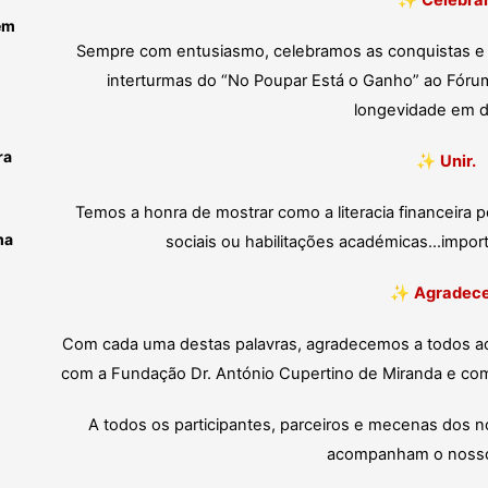
✨
Celebrar
em
Sempre com entusiasmo, celebramos as conquistas e
interturmas do “No Poupar Está o Ganho” ao Fóru
longevidade em d
ra
✨
Unir.
Temos a honra de mostrar como a literacia financeira p
ma
sociais ou habilitações académicas…impor
✨
Agradece
Com cada uma destas palavras, agradecemos a todos aq
com a Fundação Dr. António Cupertino de Miranda e co
A todos os participantes, parceiros e mecenas dos 
acompanham o nosso 