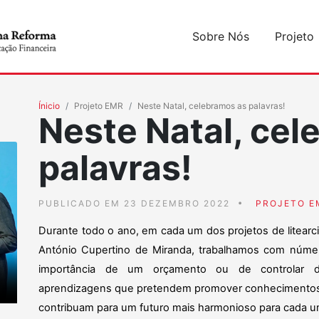
Sobre Nós
Projeto
Ínicio
Projeto EMR
Neste Natal, celebramos as palavras!
Neste Natal, cel
palavras!
PUBLICADO EM 23 DEZEMBRO 2022
PROJETO E
Durante todo o ano, em cada um dos projetos de litearc
António Cupertino de Miranda, trabalhamos com númer
importância de um orçamento ou de controlar de
aprendizagens que pretendem promover conhecimentos,
contribuam para um futuro mais harmonioso para cada u