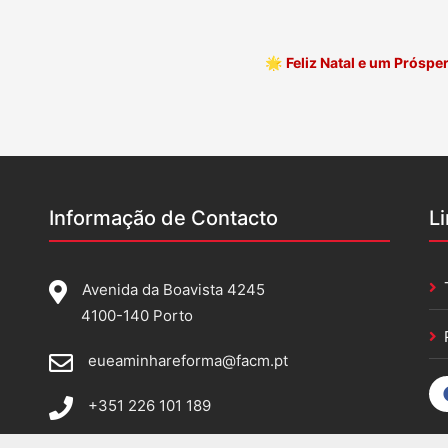
🌟
Feliz Natal e um Prósp
Informação de Contacto
L
Avenida da Boavista 4245
4100-140 Porto
eueaminhareforma@facm.pt
+351 226 101 189